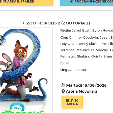
GUARDA IL TRAILER
PROGRAMMAZIONE CO
ZOOTROPOLIS 2 (ZOOTOPIA 2)
Regia:
Jared Bush, Byron Howa
Con:
Ginnifer Goodwin, Jason 
Huy Quan, Jenny Slate, Idris El
Torrence, Maurice La Marche, F
Feimster, Shakira, Quinta Brun
Reno
Lingua:
Italiano
Martedì 18/08/2026
Arena Novellara
21:30
ARENA