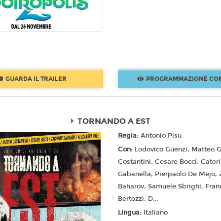
GUARDA IL TRAILER
PROGRAMMAZIONE CO
TORNANDO A EST
Regia:
Antonio Pisu
Con:
Lodovico Guenzi, Matteo G
Costantini, Cesare Bocci, Cater
Gabanella, Pierpaolo De Mejo, 
Baharov, Samuele Sbrighi, Fran
Bertozzi, D...
Lingua:
Italiano