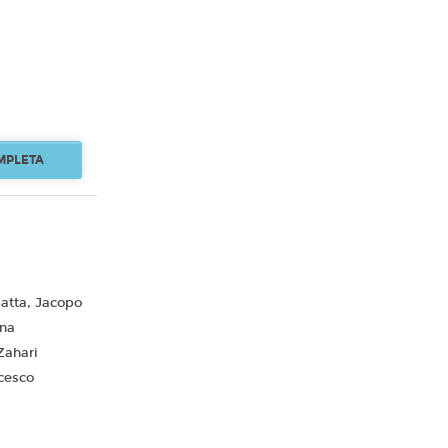
MPLETA
atta, Jacopo
ina
Zahari
cesco