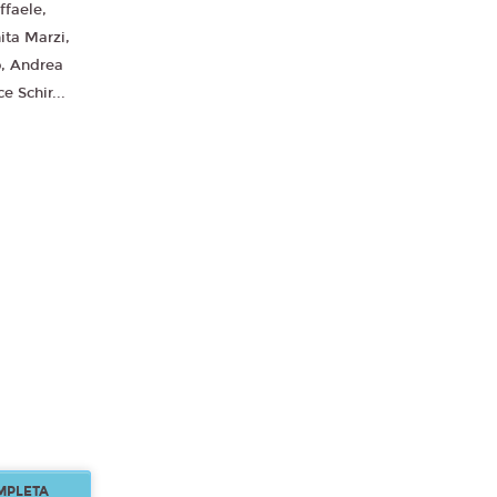
ffaele,
ita Marzi,
o, Andrea
e Schir...
MPLETA