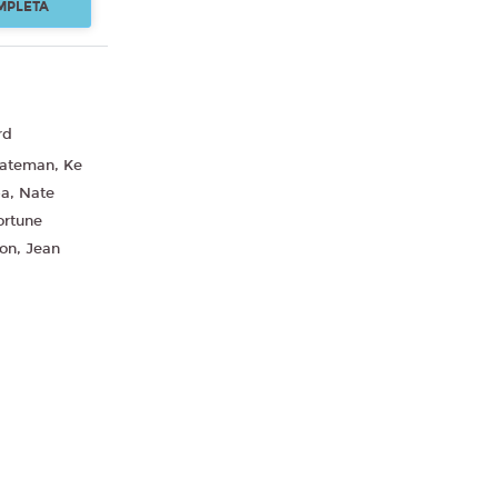
MPLETA
rd
Bateman, Ke
ba, Nate
ortune
son, Jean